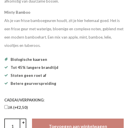
afkomstig van duurzame bossen.
Minty Bamboo
Als je van frisse bamboegeuren houdt, zit je hier helemaal goed. Het is
een frisse geur met waterige, bloemige en complexe noten, geblend met
een modern bamboehart. Een mix van apple, mint, bamboe, lelie,
viooltjes en tuberoos.
Biologische kaarsen
Tot 45% langere brandtijd
Stoten geen roet af
Betere geurverspreiding
CADEAUVERPAKKING:
JA (+€2,50)
Toevoegen aan winkelwagen