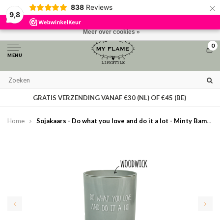
×
838
Reviews
Door het gebruiken van onze website, ga je akkoord met het gebruik van
9,8
cookies om onze website te verbeteren.
Dit bericht verbergen
Meer over cookies »
0
MENU
GRATIS VERZENDING VANAF €30 (NL) OF €45 (BE)
Home
Sojakaars - Do what you love and do it a lot - Minty Bamboo