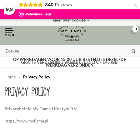
×
840
Reviews
Door het gebruiken van onze website, ga je akkoord met het gebruik van
9,8
cookies om onze website te verbeteren.
Dit bericht verbergen
Meer over cookies »
0
MENU
OP WERKDAGEN VOOR 15.00 UUR BESTELD IS DEZELFDE
GRATIS VERZENDING VANAF €30 (NL) OF €45 (BE)
WERKDAG VERZONDEN
Home
Privacy Policy
Privacy Policy
Privacybeleid My Flame Lifestyle B.V
.
https://www.myflame.nl