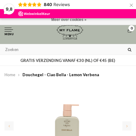
×
840
Reviews
Door het gebruiken van onze website, ga je akkoord met het gebruik van
9,8
cookies om onze website te verbeteren.
Dit bericht verbergen
Meer over cookies »
0
MENU
GRATIS VERZENDING VANAF €30 (NL) OF €45 (BE)
Home
Douchegel - Ciao Bella - Lemon Verbena