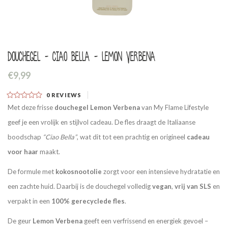
Douchegel - Ciao Bella - Lemon Verbena
€9,99
0
REVIEWS
Met deze frisse
douchegel Lemon Verbena
van My Flame Lifestyle
geef je een vrolijk en stijlvol cadeau. De fles draagt de Italiaanse
boodschap
“Ciao Bella”
, wat dit tot een prachtig en origineel
cadeau
voor haar
maakt.
De formule met
kokosnootolie
zorgt voor een intensieve hydratatie en
een zachte huid. Daarbij is de douchegel volledig
vegan
,
vrij van SLS
en
verpakt in een
100% gerecyclede fles
.
De geur
Lemon Verbena
geeft een verfrissend en energiek gevoel –