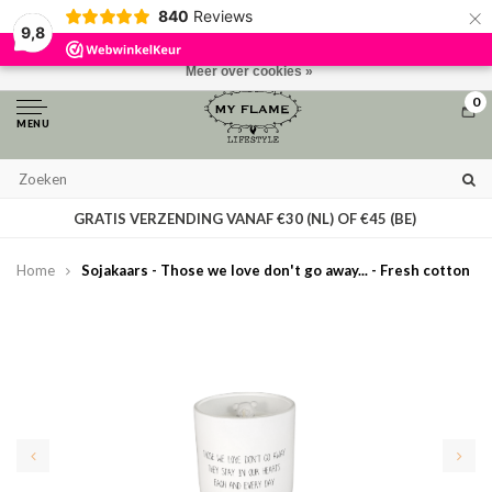
×
840
Reviews
Door het gebruiken van onze website, ga je akkoord met het gebruik van
9,8
cookies om onze website te verbeteren.
Dit bericht verbergen
Meer over cookies »
0
MENU
GRATIS VERZENDING VANAF €30 (NL) OF €45 (BE)
Home
Sojakaars - Those we love don't go away... - Fresh cotton