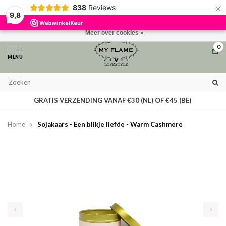
×
838
Reviews
Door het gebruiken van onze website, ga je akkoord met het gebruik van
9,8
cookies om onze website te verbeteren.
Dit bericht verbergen
Meer over cookies »
0
MENU
GRATIS VERZENDING VANAF €30 (NL) OF €45 (BE)
Home
Sojakaars - Een blikje liefde - Warm Cashmere