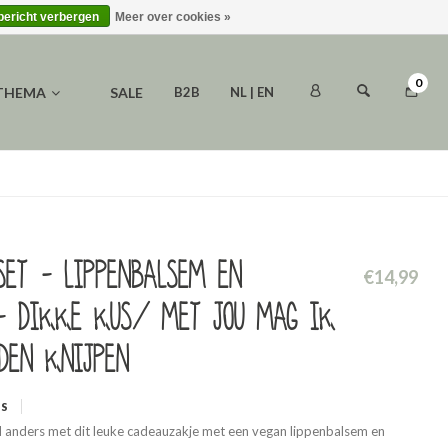
 bericht verbergen
Meer over cookies »
0
 THEMA
SALE
B2B
NL | EN
set - Lippenbalsem en
€14,99
- Dikke kus/ Met jou mag ik
den knijpen
WS
d anders met dit leuke cadeauzakje met een vegan lippenbalsem en