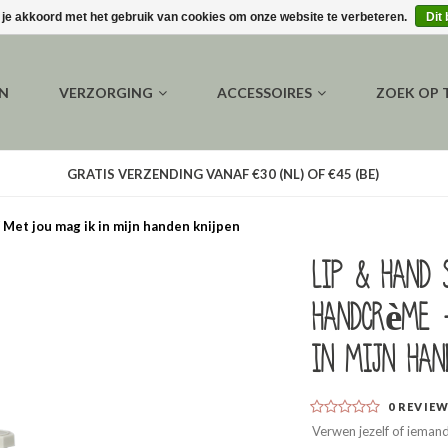
 je akkoord met het gebruik van cookies om onze website te verbeteren.
Dit
EN
VERZORGING
ACCESSOIRES
ZOEK OP
GRATIS VERZENDING VANAF €30 (NL) OF €45 (BE)
 Met jou mag ik in mijn handen knijpen
Lip & hand 
handcrème 
in mijn han
0
REVIE
Verwen jezelf of ieman