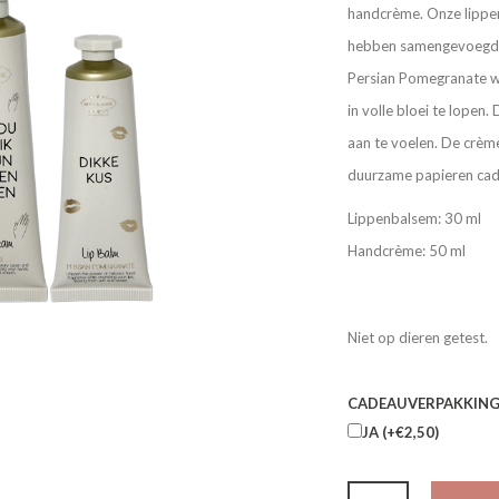
handcrème. Onze lippen
hebben samengevoegd om
Persian Pomegranate wa
in volle bloei te lopen
aan te voelen. De crèm
duurzame papieren cade
Lippenbalsem: 30 ml
Handcrème: 50 ml
Niet op dieren getest.
CADEAUVERPAKKING
JA (+€2,50)