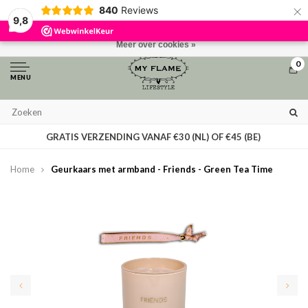
×
840
Reviews
Door het gebruiken van onze website, ga je akkoord met het gebruik van
9,8
cookies om onze website te verbeteren.
Dit bericht verbergen
Meer over cookies »
0
MENU
GRATIS VERZENDING VANAF €30 (NL) OF €45 (BE)
Home
Geurkaars met armband - Friends - Green Tea Time