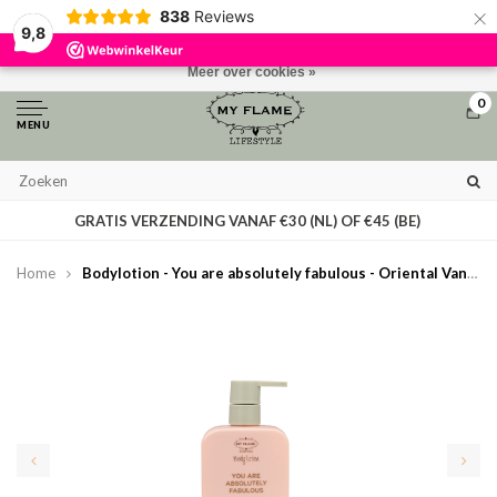
×
838
Reviews
Door het gebruiken van onze website, ga je akkoord met het gebruik van
9,8
cookies om onze website te verbeteren.
Dit bericht verbergen
Meer over cookies »
0
MENU
GRATIS VERZENDING VANAF €30 (NL) OF €45 (BE)
Home
Bodylotion - You are absolutely fabulous - Oriental Vanilla