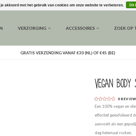
 je akkoord met het gebruik van cookies om onze website te verbeteren.
Dit
EN
VERZORGING
ACCESSOIRES
ZOEK OP
GRATIS VERZENDING VANAF €30 (NL) OF €45 (BE)
Vegan body 
0
REVIE
Een 100% vegan en dier
effectief geëxfolieerd 
aanvoelt als een gepoli
dag helemaal rocken.