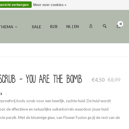
 bericht verbergen
Meer over cookies »
0
 THEMA
SALE
B2B
NL | EN
scrub - You are the bomb
€4,50
€8,99
WS
proefvrij body scrub voor een heerlijk, zachte huid. De huid wordt
door de effectieve en natuurlijke suikerkorrels waardoor jouw huid
jste perzik. Met de bloemige geur, van Flower Fusion ga jij de rest van de