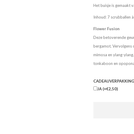
Het buisje is gemaakt v
Inhoud: 7 scrubballen 
Flower Fusion
Deze betoverende geur 
bergamot. Vervolgens o
mimosa en ylang-ylang. 
tonkaboon en opoponax
CADEAUVERPAKKING
JA (+€2,50)