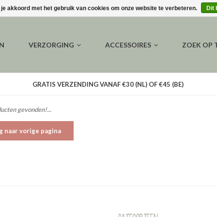
 je akkoord met het gebruik van cookies om onze website te verbeteren.
Dit
EN
VERZORGING
ACCESSOIRES
ZOEK OP
GRATIS VERZENDING VANAF €30 (NL) OF €45 (BE)
ucten gevonden!...
g naar vorige pagina