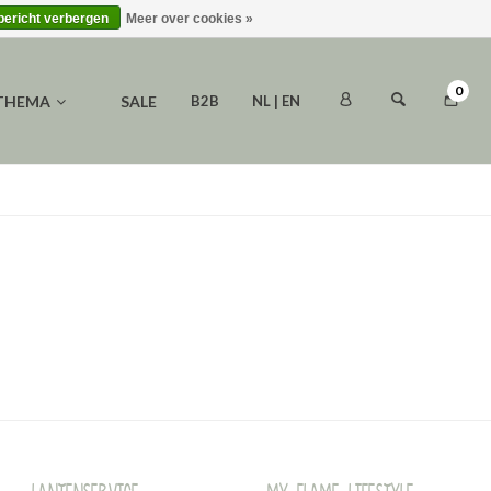
 bericht verbergen
Meer over cookies »
0
 THEMA
SALE
B2B
NL | EN