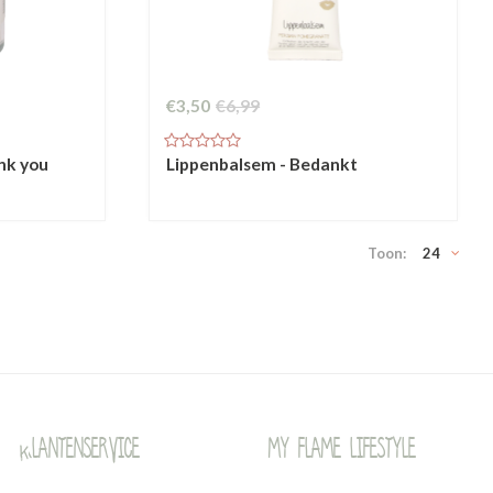
€3,50
€6,99
ank you
Lippenbalsem - Bedankt
Toon:
24
Klantenservice
My Flame Lifestyle