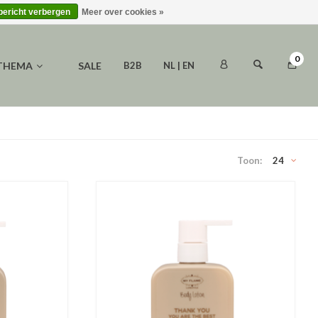
 bericht verbergen
Meer over cookies »
0
 THEMA
SALE
B2B
NL | EN
Toon:
24