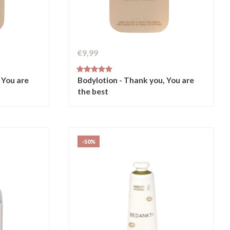
€9,99
 You are
Bodylotion - Thank you, You are
the best
-50%