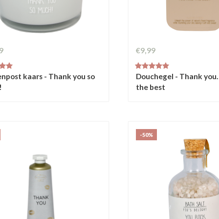
9
€9,99
enpost kaars - Thank you so
Douchegel - Thank you.
!
the best
-50%