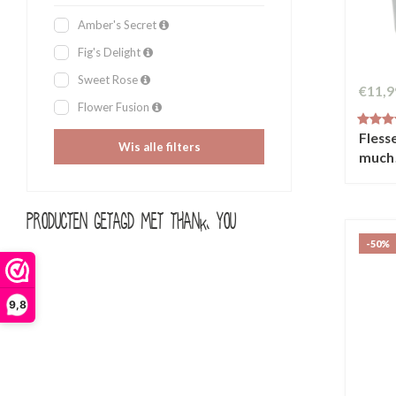
Amber's Secret
Fig's Delight
Sweet Rose
€11,9
Flower Fusion
Fless
Wis alle filters
much
Producten getagd met thank you
-50%
9,8