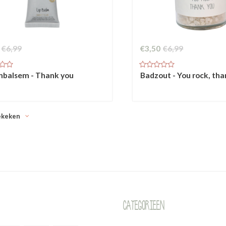
€6,99
€3,50
€6,99
nbalsem - Thank you
Badzout - You rock, th
ekeken
Categorieen