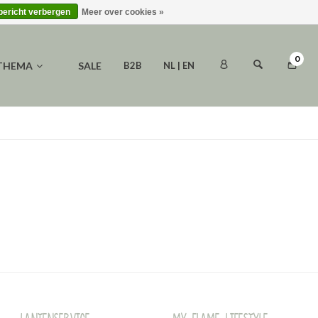
 bericht verbergen
Meer over cookies »
0
 THEMA
SALE
B2B
NL | EN