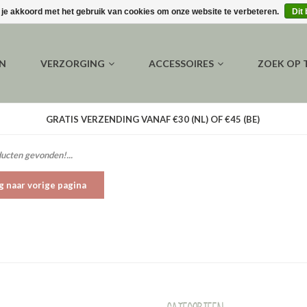
 je akkoord met het gebruik van cookies om onze website te verbeteren.
Dit
EN
VERZORGING
ACCESSOIRES
ZOEK OP
GRATIS VERZENDING VANAF €30 (NL) OF €45 (BE)
ucten gevonden!...
g naar vorige pagina