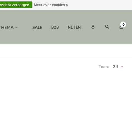
 bericht verbergen
Meer over cookies »
0
 THEMA
SALE
B2B
NL | EN
Toon:
24