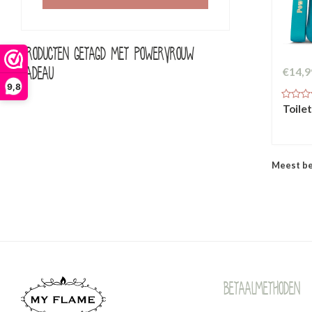
Producten getagd met powervrouw
cadeau
€14,9
9,8
Toile
Meest b
Betaalmethoden