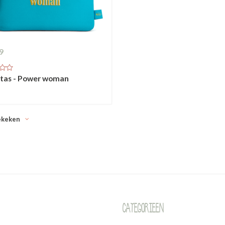
9
ttas - Power woman
ekeken
Categorieen