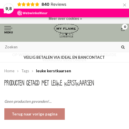
×
840
Reviews
Door het gebruiken van onze website, ga je akkoord met het gebruik van
9,8
cookies om onze website te verbeteren.
Dit bericht verbergen
Meer over cookies »
0
MENU
OP WERKDAGEN VOOR 15.00 UUR BESTELD IS DEZELFDE
VEILIG BETALEN VIA IDEAL EN BANCONTACT
WERKDAG VERZONDEN
Home
Tags
leuke kerstkaarsen
Producten getagd met leuke kerstkaarsen
Geen producten gevonden!...
Terug naar vorige pagina