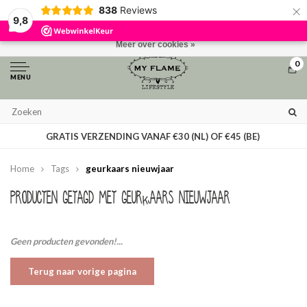
×
838
Reviews
Door het gebruiken van onze website, ga je akkoord met het gebruik van
9,8
cookies om onze website te verbeteren.
Dit bericht verbergen
Meer over cookies »
0
MENU
GRATIS VERZENDING VANAF €30 (NL) OF €45 (BE)
Home
Tags
geurkaars nieuwjaar
Producten getagd met geurkaars nieuwjaar
Geen producten gevonden!...
Terug naar vorige pagina