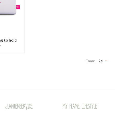
ng to hold
r
Toon:
24
Klantenservice
My Flame Lifestyle