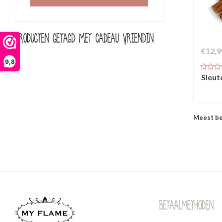
Producten getagd met cadeau vriendin
€12,9
9,8
Sleut
Meest b
Betaalmethoden