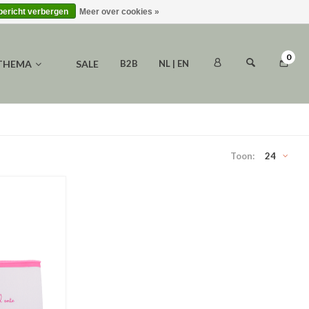
 bericht verbergen
Meer over cookies »
0
 THEMA
SALE
B2B
NL | EN
Toon:
24