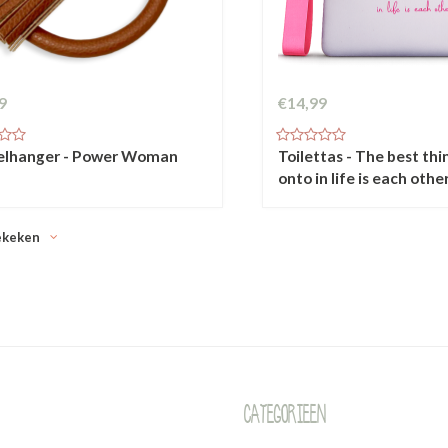
9
€14,99
elhanger - Power Woman
Toilettas - The best thi
onto in life is each othe
ekeken
Categorieen