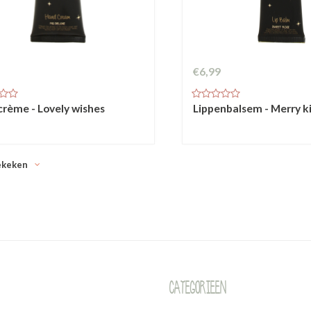
€6,99
rème - Lovely wishes
Lippenbalsem - Merry k
ekeken
Categorieen