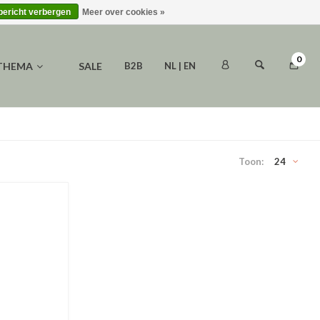
 bericht verbergen
Meer over cookies »
0
 THEMA
SALE
B2B
NL | EN
Toon:
24