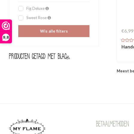
Fig Deluxe
Sweet Rose
€6,99
Wis alle filters
9,8
Handc
Producten getagd met black
Meest b
Betaalmethoden