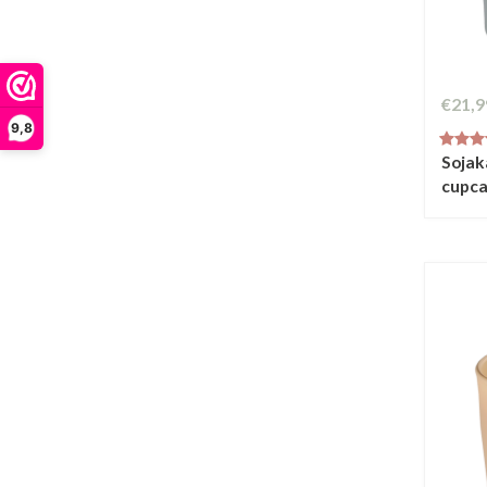
€21,9
9,8
Sojak
cupca