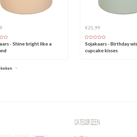
9
€21,99
ars - Shine bright like a
Sojakaars - Birthday wi
ond
cupcake kisses
ekeken
Categorieen