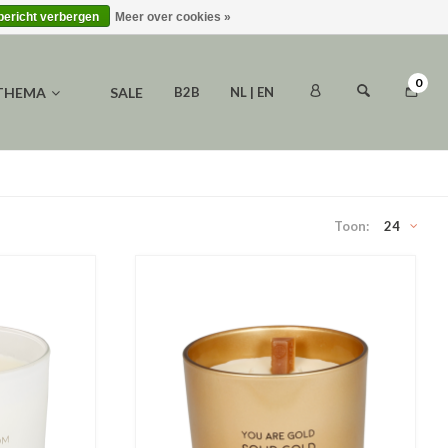
 bericht verbergen
Meer over cookies »
0
 THEMA
SALE
B2B
NL | EN
Toon:
24