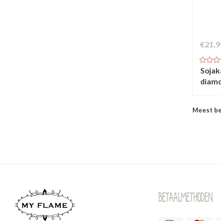
€21,9
Sojaka
diam
Meest b
Betaalmethoden