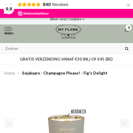
×
840
Reviews
Door het gebruiken van onze website, ga je akkoord met het gebruik van
9,8
cookies om onze website te verbeteren.
Dit bericht verbergen
Meer over cookies »
0
MENU
GRATIS VERZENDING VANAF €30 (NL) OF €45 (BE)
Home
Sojakaars - Champagne Please! - Fig's Delight