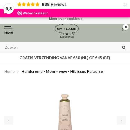
×
838
Reviews
Door het gebruiken van onze website, ga je akkoord met het gebruik van
9,8
cookies om onze website te verbeteren.
Dit bericht verbergen
Meer over cookies »
0
MENU
GRATIS VERZENDING VANAF €30 (NL) OF €45 (BE)
Home
Handcreme - Mom = wow - Hibiscus Paradise