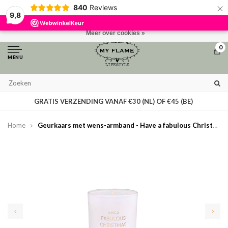
×
840
Reviews
Door het gebruiken van onze website, ga je akkoord met het gebruik van
9,8
cookies om onze website te verbeteren.
Dit bericht verbergen
Meer over cookies »
0
MENU
GRATIS VERZENDING VANAF €30 (NL) OF €45 (BE)
Home
Geurkaars met wens-armband - Have a fabulous Christmas - Winter Wood