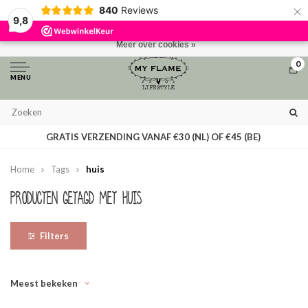
×
840
Reviews
Door het gebruiken van onze website, ga je akkoord met het gebruik van
9,8
cookies om onze website te verbeteren.
Dit bericht verbergen
Meer over cookies »
0
MENU
GRATIS VERZENDING VANAF €30 (NL) OF €45 (BE)
Home
Tags
huis
Producten getagd met huis
Filters
Meest bekeken