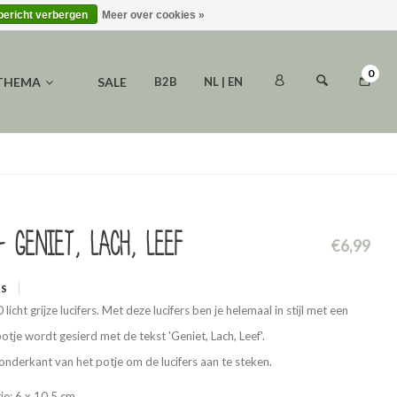
 bericht verbergen
Meer over cookies »
0
 THEMA
SALE
B2B
NL | EN
- Geniet, lach, leef
€6,99
WS
licht grijze lucifers. Met deze lucifers ben je helemaal in stijl met een
tje wordt gesierd met de tekst 'Geniet, Lach, Leef'.
e onderkant van het potje om de lucifers aan te steken.
je: 6 x 10,5 cm