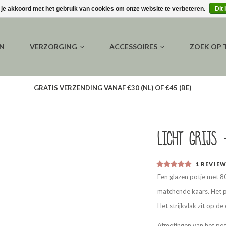
 je akkoord met het gebruik van cookies om onze website te verbeteren.
Dit
EN
VERZORGING
ACCESSOIRES
ZOEK OP
GRATIS VERZENDING VANAF €30 (NL) OF €45 (BE)
Licht grijs 
1
REVIE
Een glazen potje met 80 
matchende kaars. Het po
Het strijkvlak zit op d
Afmetingen van het pot