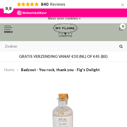
×
840
Reviews
Door het gebruiken van onze website, ga je akkoord met het gebruik van
9,8
cookies om onze website te verbeteren.
Dit bericht verbergen
Meer over cookies »
0
MENU
GRATIS VERZENDING VANAF €30 (NL) OF €45 (BE)
Home
Badzout - You rock, thank you - Fig's Delight