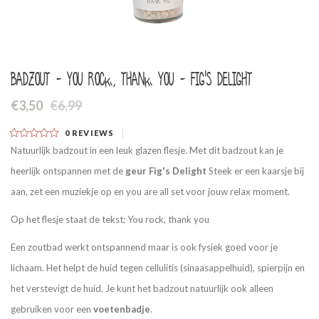
Badzout - You rock, thank you - Fig's Delight
€3,50
€6,99
0
REVIEWS
Natuurlijk badzout in een leuk glazen flesje. Met dit badzout kan je
heerlijk ontspannen met de
geur Fig's Delight
Steek er een kaarsje bij
aan, zet een muziekje op en you are all set voor jouw relax moment.
Op het flesje staat de tekst; You rock, thank you
Een zoutbad werkt ontspannend maar is ook fysiek goed voor je
lichaam. Het helpt de huid tegen cellulitis (sinaasappelhuid), spierpijn en
het verstevigt de huid. Je kunt het badzout natuurlijk ook alleen
gebruiken voor een
voetenbadje
.