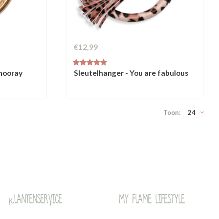
€12,99
 hooray
Sleutelhanger - You are fabulous
Toon:
24
Klantenservice
My Flame Lifestyle