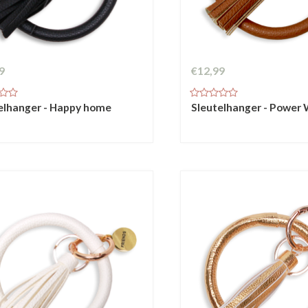
9
€12,99
elhanger - Happy home
Sleutelhanger - Powe