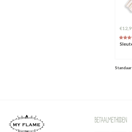
€12,9
Sleut
Standaar
Betaalmethoden