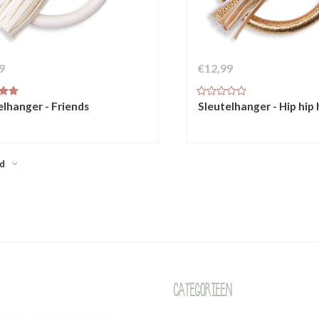
9
€12,99
elhanger - Friends
Sleutelhanger - Hip hip
d
Categorieen